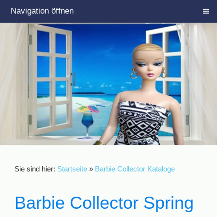
Navigation öffnen
Sie sind hier:
Startseite
»
Barbie Collector Kataloge
Barbie Collector Spring