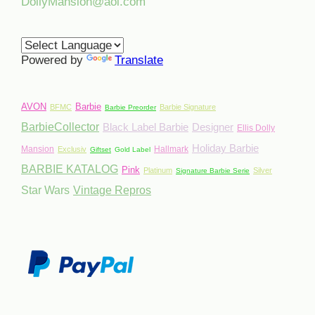
DollyMansion@aol.com
Powered by
Translate
AVON
Barbie
BFMC
Barbie Signature
Barbie Preorder
BarbieCollector
Black Label Barbie
Designer
Ellis Dolly
Holiday Barbie
Mansion
Hallmark
Exclusiv
Giftset
Gold Label
BARBIE KATALOG
Pink
Platinum
Silver
Signature Barbie Serie
Star Wars
Vintage Repros