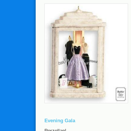
Evening Gala
Porzellan!