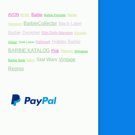
AVON
Barbie
BFMC
Barbie
Barbie Preorder
BarbieCollector
Black Label
Signature
Barbie
Designer
Ellis Dolly Mansion
Exclusiv
Holiday Barbie
Hallmark
Giftset
Gold Label
BARBIE KATALOG
Pink
Platinum
Signature
Star Wars
Vintage
Silver
Barbie Serie
Repros