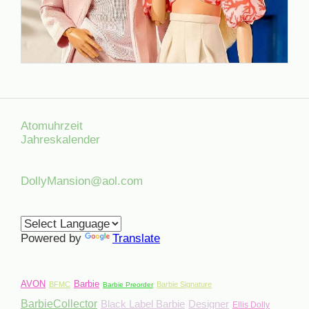
Atomuhrzeit
Jahreskalender
DollyMansion@aol.com
Powered by
Translate
AVON
Barbie
BFMC
Barbie Signature
Barbie Preorder
BarbieCollector
Black Label Barbie
Designer
Ellis Dolly