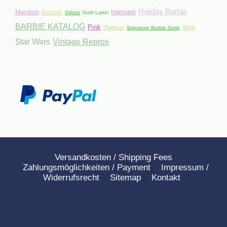
Holiday Barbie
Mansion
Hallmark
Exclusiv
Giftset
Gold Label
BARBIE KATALOG
Pink
Platinum
Silver
Signature Barbie Serie
Star Wars
Vintage Repros
Versandkosten / Shipping Fees
Zahlungsmöglichkeiten / Payment
Impressum /
Widerrufsrecht
Sitemap
Kontakt