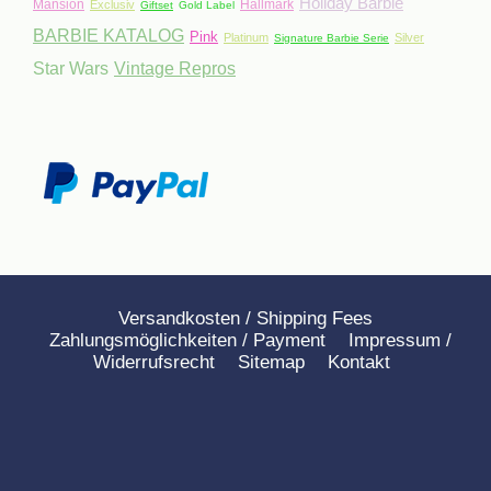
Holiday Barbie
Mansion
Hallmark
Exclusiv
Giftset
Gold Label
BARBIE KATALOG
Pink
Platinum
Silver
Signature Barbie Serie
Star Wars
Vintage Repros
Versandkosten / Shipping Fees
Zahlungsmöglichkeiten / Payment
Impressum /
Widerrufsrecht
Sitemap
Kontakt