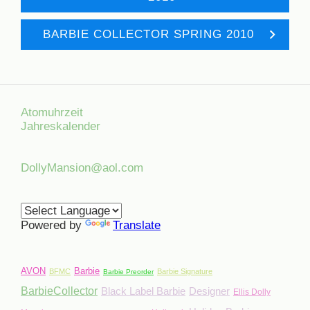
BARBIE COLLECTOR SPRING 2010
Atomuhrzeit
Jahreskalender
DollyMansion@aol.com
Powered by
Translate
AVON
Barbie
BFMC
Barbie Signature
Barbie Preorder
BarbieCollector
Black Label Barbie
Designer
Ellis Dolly