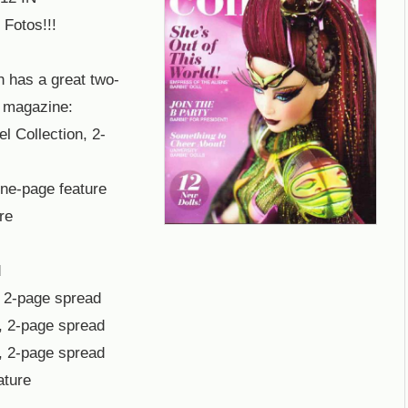
otos!!!
h has a great two-
e magazine:
l Collection, 2-
one-page feature
re
d
, 2-page spread
), 2-page spread
), 2-page spread
ature