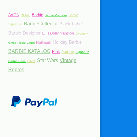
AVON
Barbie
BFMC
Barbie
Barbie Preorder
BarbieCollector
Black Label
Signature
Barbie
Designer
Ellis Dolly Mansion
Exclusiv
Holiday Barbie
Hallmark
Giftset
Gold Label
BARBIE KATALOG
Pink
Platinum
Signature
Star Wars
Vintage
Silver
Barbie Serie
Repros